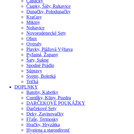
Capačky
Čiapky, Šály, Rukavice
Dupačky, Polodupačky
Kraťasy
Mikiny
Nohavice
Novorodenecké Sety
Obuv
Overaly
Plavky, Plážová Výbava
Pyžamá, Župany
Šaty, Sukne
Spodné Prádlo
Súpravy
Svetre, Bolerká
Tričká
DOPLNKY
Batohy, Kabelky
Cumlíky, Klipy, Puzdra
DARČEKOVÉ POUKÁŽKY
Darčekové Sety
Deky, Zavinovačky
Fľaše, Termosky
Hračky, Hryzátka
Hygiena a starostlivosť