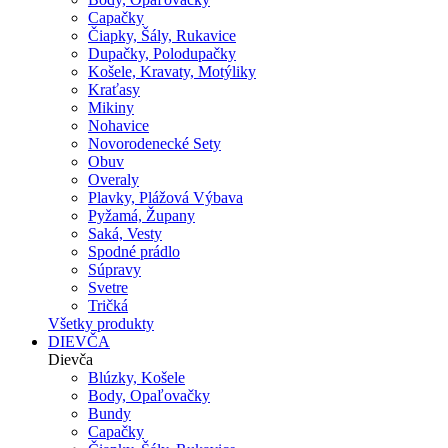
Capačky
Čiapky, Šály, Rukavice
Dupačky, Polodupačky
Košele, Kravaty, Motýliky
Kraťasy
Mikiny
Nohavice
Novorodenecké Sety
Obuv
Overaly
Plavky, Plážová Výbava
Pyžamá, Župany
Saká, Vesty
Spodné prádlo
Súpravy
Svetre
Tričká
Všetky produkty
DIEVČA
Dievča
Blúzky, Košele
Body, Opaľovačky
Bundy
Capačky