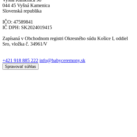
044 45 Vyšná Kamenica
Slovenská republika
IČO: 47589841
IČ DPH: SK2024019415
Zapísaná v Obchodnom registri Okresného súdu Košice I, oddiel
Sro, vložka č. 34961/V
+421 918 885 222
info@babyceremony.sk
Spravovať súhlas