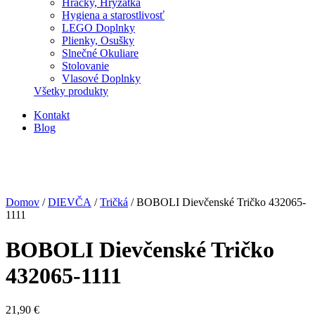
Hračky, Hryzátka
Hygiena a starostlivosť
LEGO Doplnky
Plienky, Osušky
Slnečné Okuliare
Stolovanie
Vlasové Doplnky
Všetky produkty
Kontakt
Blog
Domov
/
DIEVČA
/
Tričká
/ BOBOLI Dievčenské Tričko 432065-
1111
BOBOLI Dievčenské Tričko
432065-1111
21,90
€