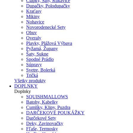
Čiapky, Šály, Rukavice
Dupačky, Polodupačky
Kraťasy
Mikiny
Nohavice
Novorodenecké Sety
Obuv
Overaly
Plavky, Plážová Výbava
Pyžamá, Župany
Šaty, Sukne
Spodné Prádlo
Súpravy
Svetre, Bolerká
Tričká
Všetky produkty
DOPLNKY
Doplnky
SQUISHMALLOWS
Batohy, Kabelky
Cumlíky, Klipy, Puzdra
DARČEKOVÉ POUKÁŽKY
Darčekové Sety
Deky, Zavinovačky
Fľaše, Termosky