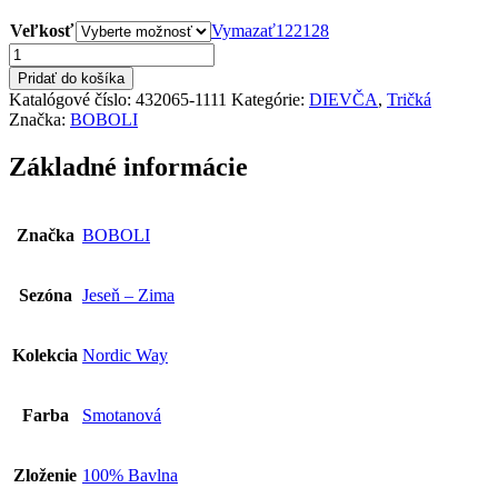
Veľkosť
Vymazať
122
128
množstvo
BOBOLI
Pridať do košíka
Dievčenské
Katalógové číslo:
432065-1111
Kategórie:
DIEVČA
,
Tričká
Tričko
Značka:
BOBOLI
432065-
1111
Základné informácie
Značka
BOBOLI
Sezóna
Jeseň – Zima
Kolekcia
Nordic Way
Farba
Smotanová
Zloženie
100% Bavlna