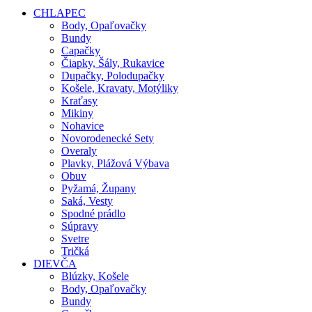
CHLAPEC
Body, Opaľovačky
Bundy
Capačky
Čiapky, Šály, Rukavice
Dupačky, Polodupačky
Košele, Kravaty, Motýliky
Kraťasy
Mikiny
Nohavice
Novorodenecké Sety
Overaly
Plavky, Plážová Výbava
Obuv
Pyžamá, Župany
Saká, Vesty
Spodné prádlo
Súpravy
Svetre
Tričká
DIEVČA
Blúzky, Košele
Body, Opaľovačky
Bundy