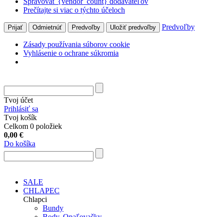
Spravovať {vendor_count} dodávateľov
Prečítajte si viac o týchto účeloch
Predvoľby
Prijať
Odmietnúť
Predvoľby
Uložiť predvoľby
Zásady používania súborov cookie
Vyhlásenie o ochrane súkromia
Tvoj účet
Prihlásiť sa
Tvoj košík
Celkom 0 položiek
0,00
€
Do košíka
SALE
CHLAPEC
Chlapci
Bundy
Body, Opaľovačky