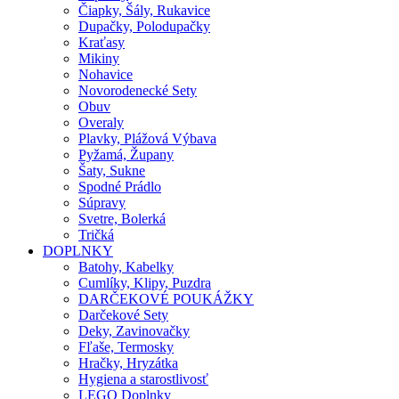
Čiapky, Šály, Rukavice
Dupačky, Polodupačky
Kraťasy
Mikiny
Nohavice
Novorodenecké Sety
Obuv
Overaly
Plavky, Plážová Výbava
Pyžamá, Župany
Šaty, Sukne
Spodné Prádlo
Súpravy
Svetre, Bolerká
Tričká
DOPLNKY
Batohy, Kabelky
Cumlíky, Klipy, Puzdra
DARČEKOVÉ POUKÁŽKY
Darčekové Sety
Deky, Zavinovačky
Fľaše, Termosky
Hračky, Hryzátka
Hygiena a starostlivosť
LEGO Doplnky