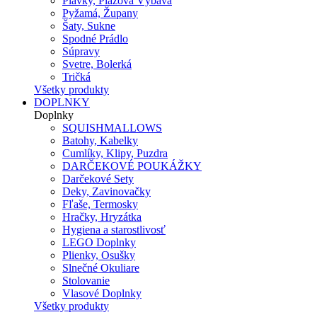
Plavky, Plážová Výbava
Pyžamá, Župany
Šaty, Sukne
Spodné Prádlo
Súpravy
Svetre, Bolerká
Tričká
Všetky produkty
DOPLNKY
Doplnky
SQUISHMALLOWS
Batohy, Kabelky
Cumlíky, Klipy, Puzdra
DARČEKOVÉ POUKÁŽKY
Darčekové Sety
Deky, Zavinovačky
Fľaše, Termosky
Hračky, Hryzátka
Hygiena a starostlivosť
LEGO Doplnky
Plienky, Osušky
Slnečné Okuliare
Stolovanie
Vlasové Doplnky
Všetky produkty