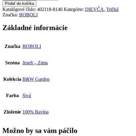
BOBOLI
Pridať do košíka
Dievčenské
Katalógové číslo:
402118-8146
Kategórie:
DIEVČA
,
Tričká
Tričko
Značka:
BOBOLI
402118-
8146
Základné informácie
Značka
BOBOLI
Sezóna
Jeseň – Zima
Kolekcia
B&W Garden
Farba
Sivá
Zloženie
100% Bavlna
Možno by sa vám páčilo