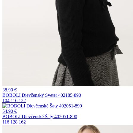
38,90
€
BOBOLI Dievčenský Sveter 402185-890
104
116
122
54,90
€
BOBOLI Dievčenské Šaty 402051-890
116
128
162