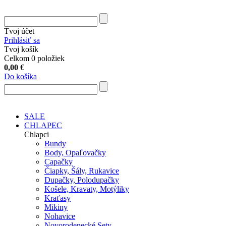
Tvoj účet
Prihlásiť sa
Tvoj košík
Celkom 0 položiek
0,00
€
Do košíka
SALE
CHLAPEC
Chlapci
Bundy
Body, Opaľovačky
Capačky
Čiapky, Šály, Rukavice
Dupačky, Polodupačky
Košele, Kravaty, Motýliky
Kraťasy
Mikiny
Nohavice
Novorodenecké Sety