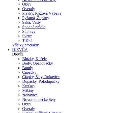
Obuv
Overaly
Plavky, Plážová Výbava
Pyžamá, Župany
Saká, Vesty
Spodné prádlo
Súpravy
Svetre
Tričká
Všetky produkty
DIEVČA
Dievča
Blúzky, Košele
Body, Opaľovačky
Bundy
Capačky
Čiapky, Šály, Rukavice
Dupačky, Polodupačky
Kraťasy
Mikiny
Nohavice
Novorodenecké Sety
Obuv
Overaly