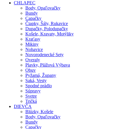
CHLAPEC
Body, Opaľovačky
Bundy
Capačky
Čiapky, Šály, Rukavice
Dupačky, Polodupačky
Košele, Kravaty, Motýliky
Kraťasy
Mikiny
Nohavice
Novorodenecké Sety
Overaly
Plavky, Plážová Výbava
Obuv
Pyžamá, Župany
Saká, Vesty
Spodné prádlo
Súpravy
Svetre
Tričká
DIEVČA
Blúzky, Košele
Body, Opaľovačky
Bundy
Capačky