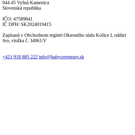
044 45 Vyšná Kamenica
Slovenská republika
IČO: 47589841
IČ DPH: SK2024019415
Zapísaná v Obchodnom registri Okresného súdu Košice I, oddiel
Sro, vložka č. 34961/V
+421 918 885 222
info@babyceremony.sk