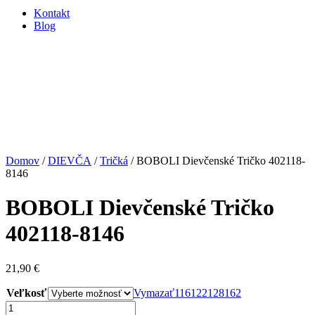
Kontakt
Blog
Domov
/
DIEVČA
/
Tričká
/ BOBOLI Dievčenské Tričko 402118-
8146
BOBOLI Dievčenské Tričko
402118-8146
21,90
€
Veľkosť
Vymazať
116
122
128
162
množstvo