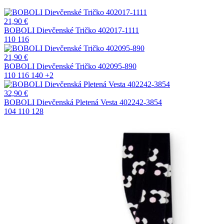
21,90
€
BOBOLI Dievčenské Tričko 402017-1111
110
116
21,90
€
BOBOLI Dievčenské Tričko 402095-890
110
116
140
+2
32,90
€
BOBOLI Dievčenská Pletená Vesta 402242-3854
104
110
128