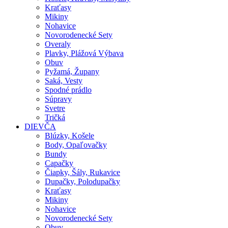
Kraťasy
Mikiny
Nohavice
Novorodenecké Sety
Overaly
Plavky, Plážová Výbava
Obuv
Pyžamá, Župany
Saká, Vesty
Spodné prádlo
Súpravy
Svetre
Tričká
DIEVČA
Blúzky, Košele
Body, Opaľovačky
Bundy
Capačky
Čiapky, Šály, Rukavice
Dupačky, Polodupačky
Kraťasy
Mikiny
Nohavice
Novorodenecké Sety
Obuv