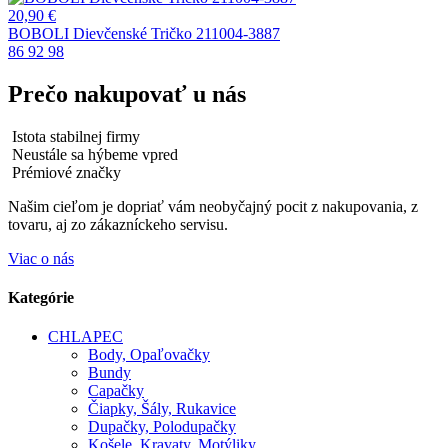
20,90
€
BOBOLI Dievčenské Tričko 211004-3887
86
92
98
Prečo nakupovať u nás
Istota stabilnej firmy
Neustále sa hýbeme vpred
Prémiové značky
Našim cieľom je dopriať vám neobyčajný pocit z nakupovania, z
tovaru, aj zo zákazníckeho servisu.
Viac o nás
Kategórie
CHLAPEC
Body, Opaľovačky
Bundy
Capačky
Čiapky, Šály, Rukavice
Dupačky, Polodupačky
Košele, Kravaty, Motýliky