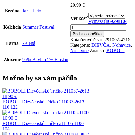
20,90
€
Sezóna
Jar – Leto
Veľkosť
Vymazať
86
92
98
104
množstvo
Kolekcia
Summer Festival
BOBOLI
Pridať do košíka
Dievčenské
Katalógové číslo:
291002-4716
Nohavice
Farba
Zelená
Kategórie:
DIEVČA
,
Nohavice
,
291002-
Nohavice
Značka:
BOBOLI
4716
Zloženie
95% Bavlna 5% Elastan
Možno by sa vám páčilo
18,90
€
BOBOLI Dievčenské Tričko 211037-2613
110
122
16,90
€
BOBOLI Dievčenské Tričko 211105-1100
104