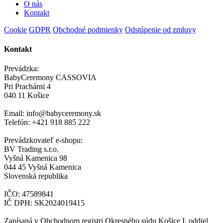
O nás
Kontakt
Cookie
GDPR
Obchodné podmienky
Odstúpenie od zmluvy
Kontakt
Prevádzka:
BabyCeremony CASSOVIA
Pri Prachárni 4
040 11 Košice
Email: info@babyceremony.sk
Telefón: +421 918 885 222
Prevádzkovateľ e-shopu:
BV Trading s.r.o.
Vyšná Kamenica 98
044 45 Vyšná Kamenica
Slovenská republika
IČO: 47589841
IČ DPH: SK2024019415
Zapísaná v Obchodnom registri Okresného súdu Košice I, oddiel