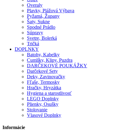
Overaly
Plavky, Plážová Výbava
Pyžamá, Župany
Šaty, Sukne
Spodné Prádlo
Súpravy
Svetre, Bolerká
Tričká
DOPLNKY
Batohy, Kabelky
Cumlíky, Klipy, Puzdra
DARČEKOVÉ POUKÁŽKY
Darčekové Sety
Deky, Zavinovačky
Fľaše, Termosky
Hračky, Hryzátka
Hygiena a starostlivosť
LEGO Doplnky
Plienky, Osušky
Stolovanie
Vlasové Doplnky
Informácie