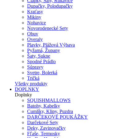
Čiapky, Šály, Rukavice
Dupačky, Polodupačky
Kraťasy
Mikiny
Nohavice
Novorodenecké Sety
Obuv
Overaly
Plavky, Plážová Výbava
Pyžamá, Župany
Šaty, Sukne
Spodné Prádlo
Súpravy
Svetre, Bolerká
Tričká
Všetky produkty
DOPLNKY
Doplnky
SQUISHMALLOWS
Batohy, Kabelky
Cumlíky, Klipy, Puzdra
DARČEKOVÉ POUKÁŽKY
Darčekové Sety
Deky, Zavinovačky
Fľaše, Termosky