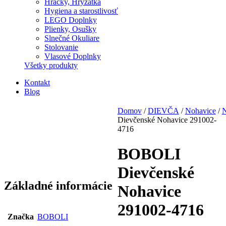
Hračky, Hryzátka
Hygiena a starostlivosť
LEGO Doplnky
Plienky, Osušky
Slnečné Okuliare
Stolovanie
Vlasové Doplnky
Všetky produkty
Kontakt
Blog
Domov
/
DIEVČA
/
Nohavice
/
N
Dievčenské Nohavice 291002-
4716
BOBOLI
Dievčenské
Základné informácie
Nohavice
291002-4716
Značka
BOBOLI