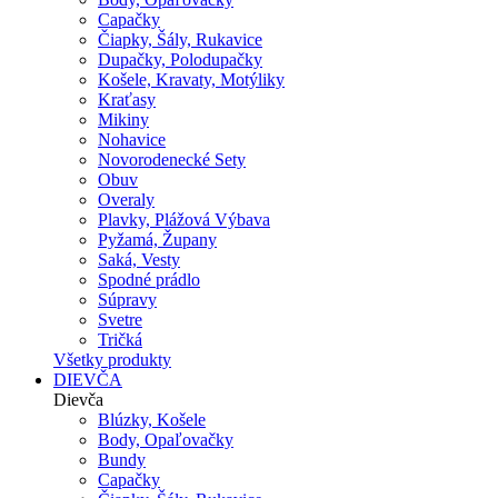
Capačky
Čiapky, Šály, Rukavice
Dupačky, Polodupačky
Košele, Kravaty, Motýliky
Kraťasy
Mikiny
Nohavice
Novorodenecké Sety
Obuv
Overaly
Plavky, Plážová Výbava
Pyžamá, Župany
Saká, Vesty
Spodné prádlo
Súpravy
Svetre
Tričká
Všetky produkty
DIEVČA
Dievča
Blúzky, Košele
Body, Opaľovačky
Bundy
Capačky