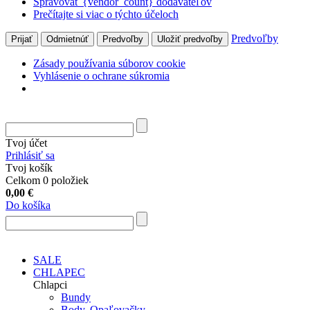
Spravovať {vendor_count} dodávateľov
Prečítajte si viac o týchto účeloch
Predvoľby
Prijať
Odmietnúť
Predvoľby
Uložiť predvoľby
Zásady používania súborov cookie
Vyhlásenie o ochrane súkromia
Tvoj účet
Prihlásiť sa
Tvoj košík
Celkom 0 položiek
0,00
€
Do košíka
SALE
CHLAPEC
Chlapci
Bundy
Body, Opaľovačky