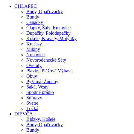
CHLAPEC
Body, Opaľovačky
Bundy
Capačky
Čiapky, Šály, Rukavice
Dupačky, Polodupačky
Košele, Kravaty, Motýliky
Kraťasy
Mikiny
Nohavice
Novorodenecké Sety
Overaly
Plavky, Plážová Výbava
Obuv
Pyžamá, Župany
Saká, Vesty
Spodné prádlo
Súpravy
Svetre
Tričká
DIEVČA
Blúzky, Košele
Body, Opaľovačky
Bundy