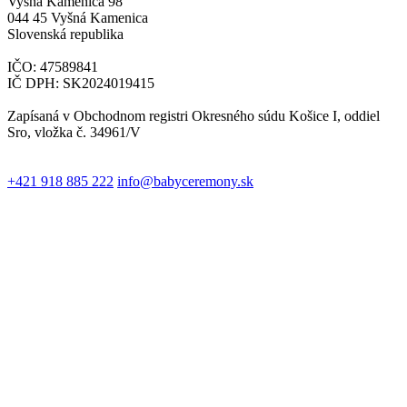
Vyšná Kamenica 98
044 45 Vyšná Kamenica
Slovenská republika
IČO: 47589841
IČ DPH: SK2024019415
Zapísaná v Obchodnom registri Okresného súdu Košice I, oddiel
Sro, vložka č. 34961/V
+421 918 885 222
info@babyceremony.sk