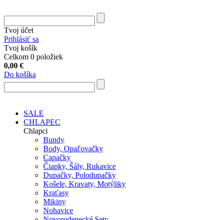
Tvoj účet
Prihlásiť sa
Tvoj košík
Celkom 0 položiek
0,00
€
Do košíka
SALE
CHLAPEC
Chlapci
Bundy
Body, Opaľovačky
Capačky
Čiapky, Šály, Rukavice
Dupačky, Polodupačky
Košele, Kravaty, Motýliky
Kraťasy
Mikiny
Nohavice
Novorodenecké Sety