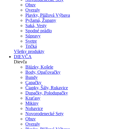
Obuv
Overaly
Plavky, Plážová Výbava
Pyžamá, Župany
Saká, Vesty
Spodné prádlo
Súpravy
Svetre
Tričká
Všetky produkty
DIEVČA
Dievča
Blúzky, Košele
Body, Opaľovačky
Bundy
Capačky
Čiapky, Šály, Rukavice
Dupačky, Polodupačky
Kraťasy
Mikiny
Nohavice
Novorodenecké Sety
Obuv
Overaly