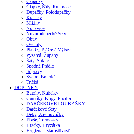
Capačky
Čiapky, Šály, Rukavice
Dupačky, Polodupačky
Kraťasy
Mikiny
Nohavice
Novorodenecké Sety
Obuv
Overaly
Plavky, Plážová Výbava
Pyžamá, Župany
Šaty, Sukne
Spodné Prádlo
Súpravy
Svetre, Bolerká
Tričká
DOPLNKY
Batohy, Kabelky
Cumlíky, Klipy, Puzdra
DARČEKOVÉ POUKÁŽKY
Darčekové Sety
Deky, Zavinovačky
Fľaše, Termosky
Hračky, Hryzátka
Hygiena a starostlivosť