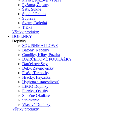
Plavky, Plážová Výbava
Pyžamá, Župany
Šaty, Sukne
Spodné Prádlo
Súpravy
Svetre, Bolerká
Tričká
Všetky produkty
DOPLNKY
Doplnky
SQUISHMALLOWS
Batohy, Kabelky
Cumlíky, Klipy, Puzdra
DARČEKOVÉ POUKÁŽKY
Darčekové Sety
Deky, Zavinovačky
Fľaše, Termosky
Hračky, Hryzátka
Hygiena a starostlivosť
LEGO Doplnky
Plienky, Osušky
Slnečné Okuliare
Stolovanie
Vlasové Doplnky
Všetky produkty