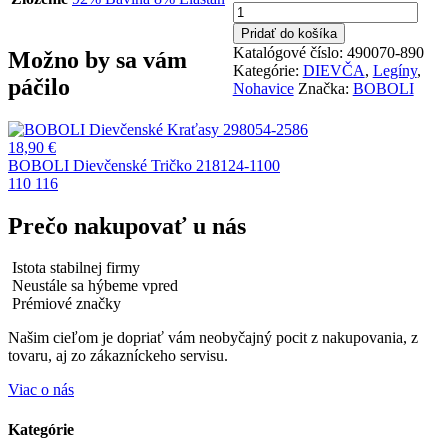
množstvo
BOBOLI
Pridať do košíka
Dievčenské
Katalógové číslo:
490070-890
Možno by sa vám
3/4
Kategórie:
DIEVČA
,
Legíny
,
Legíny
páčilo
Nohavice
Značka:
BOBOLI
490070-
890
18,90
€
BOBOLI Dievčenské Tričko 218124-1100
110
116
Prečo nakupovať u nás
Istota stabilnej firmy
Neustále sa hýbeme vpred
Prémiové značky
Našim cieľom je dopriať vám neobyčajný pocit z nakupovania, z
tovaru, aj zo zákazníckeho servisu.
Viac o nás
Kategórie