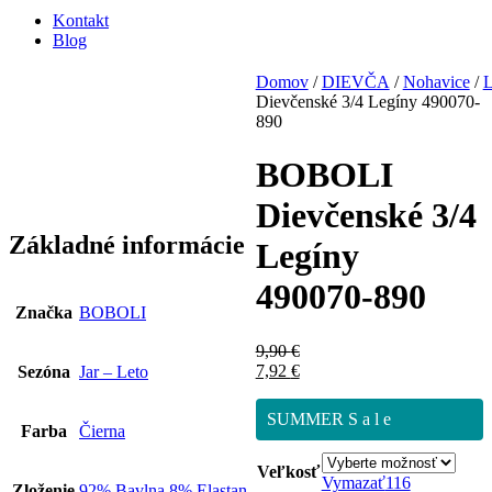
Kontakt
Blog
Domov
/
DIEVČA
/
Nohavice
/
L
Dievčenské 3/4 Legíny 490070-
890
BOBOLI
Dievčenské 3/4
Základné informácie
Legíny
490070-890
Značka
BOBOLI
9,90
€
7,92
€
Sezóna
Jar – Leto
SUMMER S a l e
Farba
Čierna
Veľkosť
Vymazať
116
Zloženie
92% Bavlna 8% Elastan