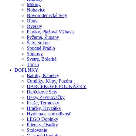
Mikiny
Nohavice
Novorodenecké Sety
Obuv
Overaly
Plavky, Plážová Výbava
Pyžamá, Župany
Šaty, Sukne
Spodné Prádlo
Súpravy
Svetre, Bolerká
Tričká
DOPLNKY
Batohy, Kabelky
Cumlíky, Klipy, Puzdra
DARČEKOVÉ POUKÁŽKY
Darčekové Sety
Deky, Zavinovačky
Fľaše, Termosky
Hračky, Hryzátka
Hygiena a starostlivosť
LEGO Doplnky
Plienky, Osušky
Stolovanie
Vlasové Doplnky