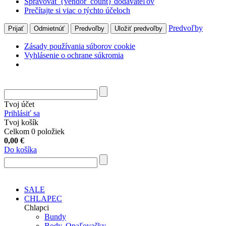
Spravovať {vendor_count} dodávateľov
Prečítajte si viac o týchto účeloch
Predvoľby
Prijať
Odmietnúť
Predvoľby
Uložiť predvoľby
Zásady používania súborov cookie
Vyhlásenie o ochrane súkromia
Tvoj účet
Prihlásiť sa
Tvoj košík
Celkom 0 položiek
0,00
€
Do košíka
SALE
CHLAPEC
Chlapci
Bundy
Body, Opaľovačky