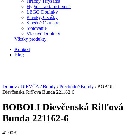
Hračky, Hryzátka
Hygiena a starostlivosť
LEGO Doplnky
Plienky, Osušky
Slnečné Okuliare
Stolovanie
Vlasové Doplnky
Všetky produkty
Kontakt
Blog
Domov
/
DIEVČA
/
Bundy
/
Prechodné Bundy
/ BOBOLI
Dievčenská Rifľová Bunda 221162-6
BOBOLI Dievčenská Rifľová
Bunda 221162-6
41,90
€