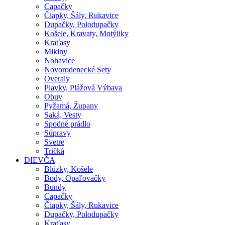
Capačky
Čiapky, Šály, Rukavice
Dupačky, Polodupačky
Košele, Kravaty, Motýliky
Kraťasy
Mikiny
Nohavice
Novorodenecké Sety
Overaly
Plavky, Plážová Výbava
Obuv
Pyžamá, Župany
Saká, Vesty
Spodné prádlo
Súpravy
Svetre
Tričká
DIEVČA
Blúzky, Košele
Body, Opaľovačky
Bundy
Capačky
Čiapky, Šály, Rukavice
Dupačky, Polodupačky
Kraťasy