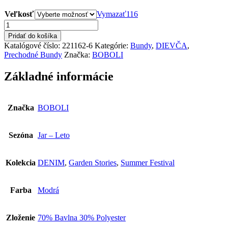
Veľkosť
Vymazať
116
množstvo
BOBOLI
Pridať do košíka
Dievčenská
Katalógové číslo:
221162-6
Kategórie:
Bundy
,
DIEVČA
,
Rifľová
Prechodné Bundy
Značka:
BOBOLI
Bunda
221162-
Základné informácie
6
Značka
BOBOLI
Sezóna
Jar – Leto
Kolekcia
DENIM
,
Garden Stories
,
Summer Festival
Farba
Modrá
Zloženie
70% Bavlna 30% Polyester