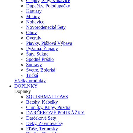
Čiapky, Šály, Rukavice
Dupačky, Polodupačky
Kraťasy
Mikiny
Nohavice
Novorodenecké Sety
Obuv
Overaly
Plavky, Plážová Výbava
Pyžamá, Župany
Šaty, Sukne
Spodné Prádlo
Súpravy
Svetre, Bolerká
Tričká
Všetky produkty
DOPLNKY
Doplnky
SQUISHMALLOWS
Batohy, Kabelky
Cumlíky, Klipy, Puzdra
DARČEKOVÉ POUKÁŽKY
Darčekové Sety
Deky, Zavinovačky
Fľaše, Termosky