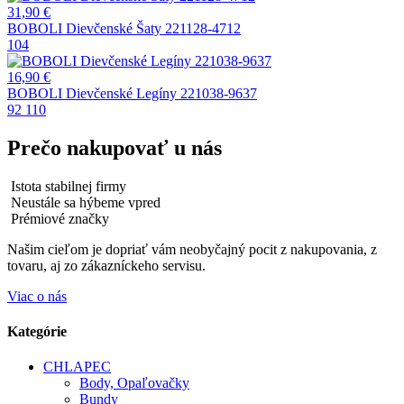
31,90
€
BOBOLI Dievčenské Šaty 221128-4712
104
16,90
€
BOBOLI Dievčenské Legíny 221038-9637
92
110
Prečo nakupovať u nás
Istota stabilnej firmy
Neustále sa hýbeme vpred
Prémiové značky
Našim cieľom je dopriať vám neobyčajný pocit z nakupovania, z
tovaru, aj zo zákazníckeho servisu.
Viac o nás
Kategórie
CHLAPEC
Body, Opaľovačky
Bundy