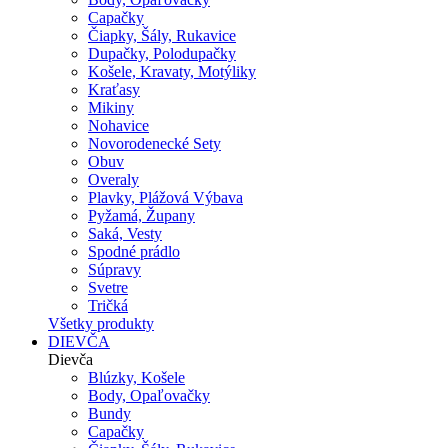
Capačky
Čiapky, Šály, Rukavice
Dupačky, Polodupačky
Košele, Kravaty, Motýliky
Kraťasy
Mikiny
Nohavice
Novorodenecké Sety
Obuv
Overaly
Plavky, Plážová Výbava
Pyžamá, Župany
Saká, Vesty
Spodné prádlo
Súpravy
Svetre
Tričká
Všetky produkty
DIEVČA
Dievča
Blúzky, Košele
Body, Opaľovačky
Bundy
Capačky