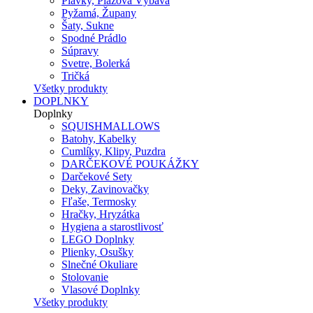
Plavky, Plážová Výbava
Pyžamá, Župany
Šaty, Sukne
Spodné Prádlo
Súpravy
Svetre, Bolerká
Tričká
Všetky produkty
DOPLNKY
Doplnky
SQUISHMALLOWS
Batohy, Kabelky
Cumlíky, Klipy, Puzdra
DARČEKOVÉ POUKÁŽKY
Darčekové Sety
Deky, Zavinovačky
Fľaše, Termosky
Hračky, Hryzátka
Hygiena a starostlivosť
LEGO Doplnky
Plienky, Osušky
Slnečné Okuliare
Stolovanie
Vlasové Doplnky
Všetky produkty