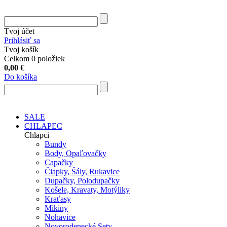
Tvoj účet
Prihlásiť sa
Tvoj košík
Celkom 0 položiek
0,00
€
Do košíka
SALE
CHLAPEC
Chlapci
Bundy
Body, Opaľovačky
Capačky
Čiapky, Šály, Rukavice
Dupačky, Polodupačky
Košele, Kravaty, Motýliky
Kraťasy
Mikiny
Nohavice
Novorodenecké Sety