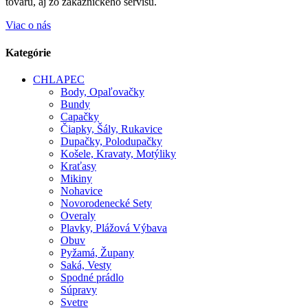
tovaru, aj zo zákazníckeho servisu.
Viac o nás
Kategórie
CHLAPEC
Body, Opaľovačky
Bundy
Capačky
Čiapky, Šály, Rukavice
Dupačky, Polodupačky
Košele, Kravaty, Motýliky
Kraťasy
Mikiny
Nohavice
Novorodenecké Sety
Overaly
Plavky, Plážová Výbava
Obuv
Pyžamá, Župany
Saká, Vesty
Spodné prádlo
Súpravy
Svetre