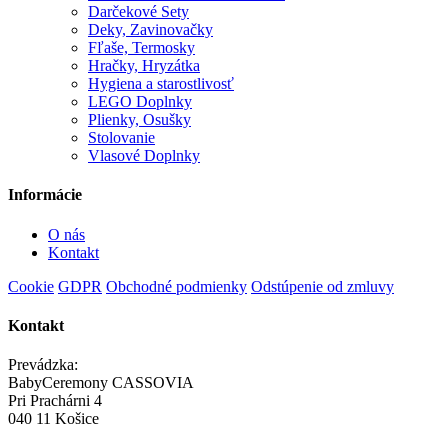
Darčekové Sety
Deky, Zavinovačky
Fľaše, Termosky
Hračky, Hryzátka
Hygiena a starostlivosť
LEGO Doplnky
Plienky, Osušky
Stolovanie
Vlasové Doplnky
Informácie
O nás
Kontakt
Cookie
GDPR
Obchodné podmienky
Odstúpenie od zmluvy
Kontakt
Prevádzka:
BabyCeremony CASSOVIA
Pri Prachárni 4
040 11 Košice