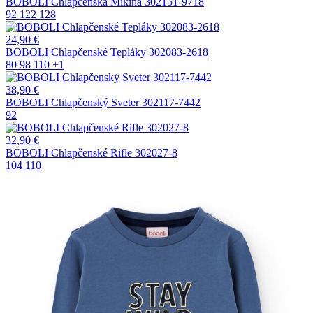
BOBOLI Chlapčenská Mikina 302151-9718
92
122
128
24,90
€
BOBOLI Chlapčenské Tepláky 302083-2618
80
98
110
+1
38,90
€
BOBOLI Chlapčenský Sveter 302117-7442
92
32,90
€
BOBOLI Chlapčenské Rifle 302027-8
104
110