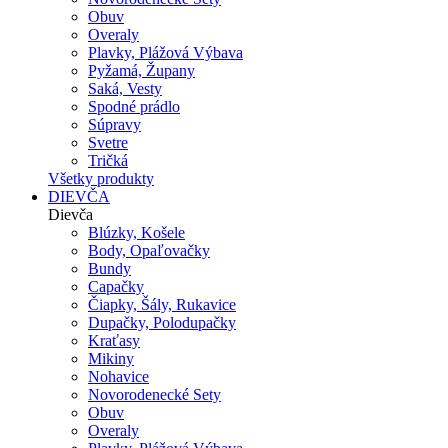
Obuv
Overaly
Plavky, Plážová Výbava
Pyžamá, Župany
Saká, Vesty
Spodné prádlo
Súpravy
Svetre
Tričká
Všetky produkty
DIEVČA
Dievča
Blúzky, Košele
Body, Opaľovačky
Bundy
Capačky
Čiapky, Šály, Rukavice
Dupačky, Polodupačky
Kraťasy
Mikiny
Nohavice
Novorodenecké Sety
Obuv
Overaly