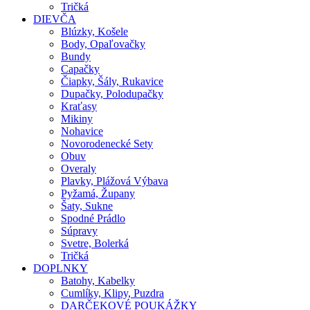
Tričká
DIEVČA
Blúzky, Košele
Body, Opaľovačky
Bundy
Capačky
Čiapky, Šály, Rukavice
Dupačky, Polodupačky
Kraťasy
Mikiny
Nohavice
Novorodenecké Sety
Obuv
Overaly
Plavky, Plážová Výbava
Pyžamá, Župany
Šaty, Sukne
Spodné Prádlo
Súpravy
Svetre, Bolerká
Tričká
DOPLNKY
Batohy, Kabelky
Cumlíky, Klipy, Puzdra
DARČEKOVÉ POUKÁŽKY