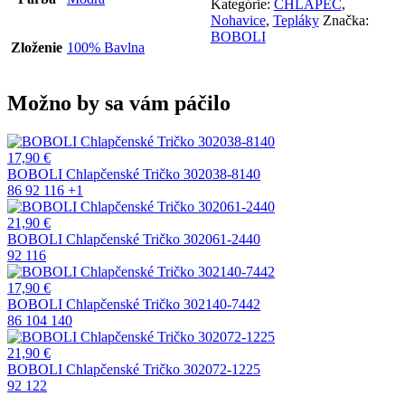
Kategórie:
CHLAPEC
,
392060-
Nohavice
,
Tepláky
Značka:
2440
BOBOLI
Zloženie
100% Bavlna
Možno by sa vám páčilo
17,90
€
BOBOLI Chlapčenské Tričko 302038-8140
86
92
116
+1
21,90
€
BOBOLI Chlapčenské Tričko 302061-2440
92
116
17,90
€
BOBOLI Chlapčenské Tričko 302140-7442
86
104
140
21,90
€
BOBOLI Chlapčenské Tričko 302072-1225
92
122