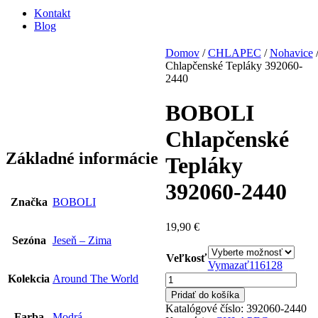
Kontakt
Blog
Domov
/
CHLAPEC
/
Nohavice
Chlapčenské Tepláky 392060-
2440
BOBOLI
Chlapčenské
Základné informácie
Tepláky
392060-2440
Značka
BOBOLI
19,90
€
Sezóna
Jeseň – Zima
Veľkosť
Vymazať
116
128
množstvo
Kolekcia
Around The World
BOBOLI
Pridať do košíka
Chlapčenské
Katalógové číslo:
392060-2440
Tepláky
Farba
Modrá