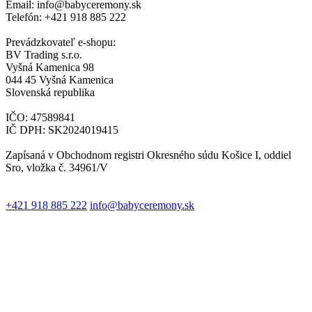
Email: info@babyceremony.sk
Telefón: +421 918 885 222
Prevádzkovateľ e-shopu:
BV Trading s.r.o.
Vyšná Kamenica 98
044 45 Vyšná Kamenica
Slovenská republika
IČO: 47589841
IČ DPH: SK2024019415
Zapísaná v Obchodnom registri Okresného súdu Košice I, oddiel
Sro, vložka č. 34961/V
+421 918 885 222
info@babyceremony.sk