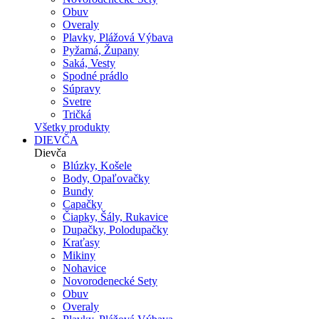
Obuv
Overaly
Plavky, Plážová Výbava
Pyžamá, Župany
Saká, Vesty
Spodné prádlo
Súpravy
Svetre
Tričká
Všetky produkty
DIEVČA
Dievča
Blúzky, Košele
Body, Opaľovačky
Bundy
Capačky
Čiapky, Šály, Rukavice
Dupačky, Polodupačky
Kraťasy
Mikiny
Nohavice
Novorodenecké Sety
Obuv
Overaly