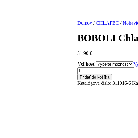
Domov
/
CHLAPEC
/
Nohavi
BOBOLI Chlap
31,90
€
Veľkosť
V
množstvo
BOBOLI
Pridať do košíka
Chlapčenské
Katalógové číslo:
311016-6
Ka
Rifle
311016-
6