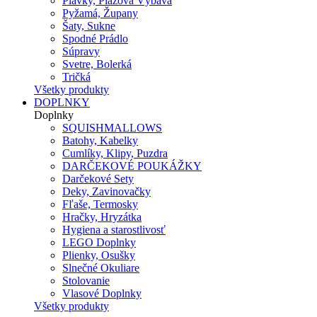
Plavky, Plážová Výbava
Pyžamá, Župany
Šaty, Sukne
Spodné Prádlo
Súpravy
Svetre, Bolerká
Tričká
Všetky produkty
DOPLNKY
Doplnky
SQUISHMALLOWS
Batohy, Kabelky
Cumlíky, Klipy, Puzdra
DARČEKOVÉ POUKÁŽKY
Darčekové Sety
Deky, Zavinovačky
Fľaše, Termosky
Hračky, Hryzátka
Hygiena a starostlivosť
LEGO Doplnky
Plienky, Osušky
Slnečné Okuliare
Stolovanie
Vlasové Doplnky
Všetky produkty