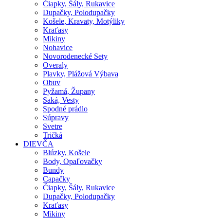
Čiapky, Šály, Rukavice
Dupačky, Polodupačky
Košele, Kravaty, Motýliky
Kraťasy
Mikiny
Nohavice
Novorodenecké Sety
Overaly
Plavky, Plážová Výbava
Obuv
Pyžamá, Župany
Saká, Vesty
Spodné prádlo
Súpravy
Svetre
Tričká
DIEVČA
Blúzky, Košele
Body, Opaľovačky
Bundy
Capačky
Čiapky, Šály, Rukavice
Dupačky, Polodupačky
Kraťasy
Mikiny