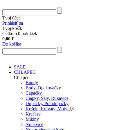
Tvoj účet
Prihlásiť sa
Tvoj košík
Celkom 0 položiek
0,00
€
Do košíka
SALE
CHLAPEC
Chlapci
Bundy
Body, Opaľovačky
Capačky
Čiapky, Šály, Rukavice
Dupačky, Polodupačky
Košele, Kravaty, Motýliky
Kraťasy
Mikiny
Nohavice
Novorodenecké Sety