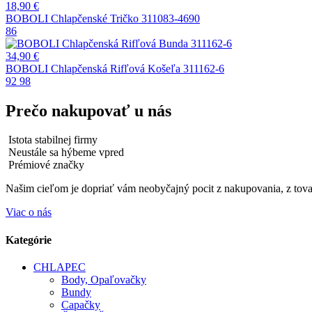
18,90
€
BOBOLI Chlapčenské Tričko 311083-4690
86
34,90
€
BOBOLI Chlapčenská Rifľová Košeľa 311162-6
92
98
Prečo nakupovať u nás
Istota stabilnej firmy
Neustále sa hýbeme vpred
Prémiové značky
Našim cieľom je dopriať vám neobyčajný pocit z nakupovania, z tovar
Viac o nás
Kategórie
CHLAPEC
Body, Opaľovačky
Bundy
Capačky