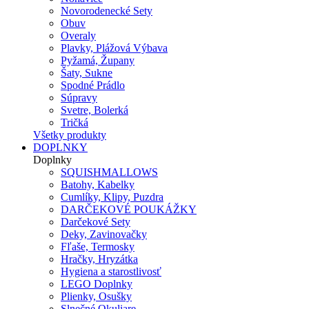
Novorodenecké Sety
Obuv
Overaly
Plavky, Plážová Výbava
Pyžamá, Župany
Šaty, Sukne
Spodné Prádlo
Súpravy
Svetre, Bolerká
Tričká
Všetky produkty
DOPLNKY
Doplnky
SQUISHMALLOWS
Batohy, Kabelky
Cumlíky, Klipy, Puzdra
DARČEKOVÉ POUKÁŽKY
Darčekové Sety
Deky, Zavinovačky
Fľaše, Termosky
Hračky, Hryzátka
Hygiena a starostlivosť
LEGO Doplnky
Plienky, Osušky
Slnečné Okuliare