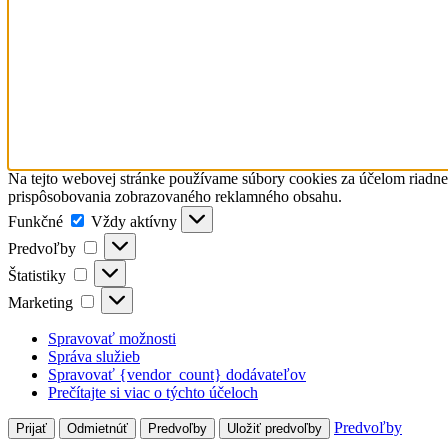
Na tejto webovej stránke používame súbory cookies za účelom riadn
prispôsobovania zobrazovaného reklamného obsahu.
Funkčné
Funkčné
Vždy aktívny
Predvoľby
Predvoľby
Štatistiky
Štatistiky
Marketing
Marketing
Spravovať možnosti
Správa služieb
Spravovať {vendor_count} dodávateľov
Prečítajte si viac o týchto účeloch
Predvoľby
Prijať
Odmietnúť
Predvoľby
Uložiť predvoľby