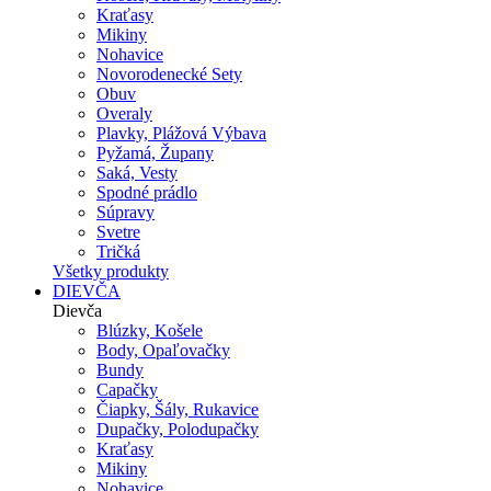
Kraťasy
Mikiny
Nohavice
Novorodenecké Sety
Obuv
Overaly
Plavky, Plážová Výbava
Pyžamá, Župany
Saká, Vesty
Spodné prádlo
Súpravy
Svetre
Tričká
Všetky produkty
DIEVČA
Dievča
Blúzky, Košele
Body, Opaľovačky
Bundy
Capačky
Čiapky, Šály, Rukavice
Dupačky, Polodupačky
Kraťasy
Mikiny
Nohavice