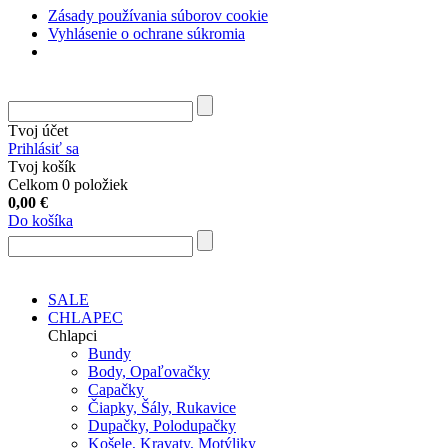
Zásady používania súborov cookie
Vyhlásenie o ochrane súkromia
Tvoj účet
Prihlásiť sa
Tvoj košík
Celkom 0 položiek
0,00
€
Do košíka
SALE
CHLAPEC
Chlapci
Bundy
Body, Opaľovačky
Capačky
Čiapky, Šály, Rukavice
Dupačky, Polodupačky
Košele, Kravaty, Motýliky