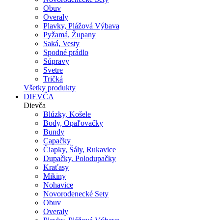
Obuv
Overaly
Plavky, Plážová Výbava
Pyžamá, Župany
Saká, Vesty
Spodné prádlo
Súpravy
Svetre
Tričká
Všetky produkty
DIEVČA
Dievča
Blúzky, Košele
Body, Opaľovačky
Bundy
Capačky
Čiapky, Šály, Rukavice
Dupačky, Polodupačky
Kraťasy
Mikiny
Nohavice
Novorodenecké Sety
Obuv
Overaly