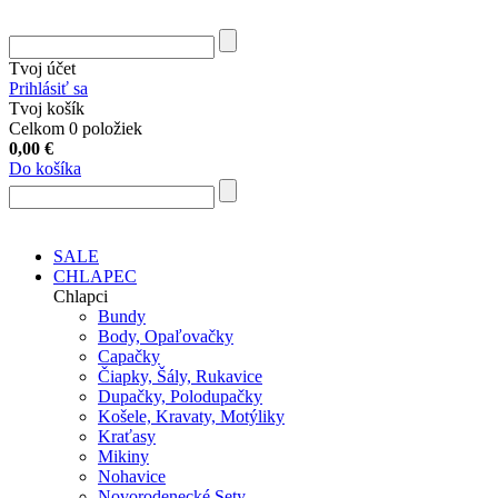
Tvoj účet
Prihlásiť sa
Tvoj košík
Celkom 0 položiek
0,00
€
Do košíka
SALE
CHLAPEC
Chlapci
Bundy
Body, Opaľovačky
Capačky
Čiapky, Šály, Rukavice
Dupačky, Polodupačky
Košele, Kravaty, Motýliky
Kraťasy
Mikiny
Nohavice
Novorodenecké Sety