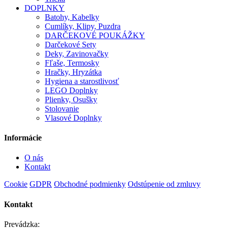
DOPLNKY
Batohy, Kabelky
Cumlíky, Klipy, Puzdra
DARČEKOVÉ POUKÁŽKY
Darčekové Sety
Deky, Zavinovačky
Fľaše, Termosky
Hračky, Hryzátka
Hygiena a starostlivosť
LEGO Doplnky
Plienky, Osušky
Stolovanie
Vlasové Doplnky
Informácie
O nás
Kontakt
Cookie
GDPR
Obchodné podmienky
Odstúpenie od zmluvy
Kontakt
Prevádzka: