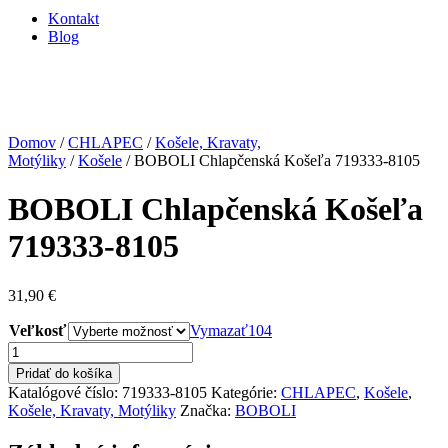
Kontakt
Blog
Domov
/
CHLAPEC
/
Košele, Kravaty,
Motýliky
/
Košele
/ BOBOLI Chlapčenská Košeľa 719333-8105
BOBOLI Chlapčenská Košeľa
719333-8105
31,90
€
Veľkosť
Vymazať
104
množstvo
BOBOLI
Pridať do košíka
Chlapčenská
Katalógové číslo:
719333-8105
Kategórie:
CHLAPEC
,
Košele
,
Košeľa
Košele, Kravaty, Motýliky
Značka:
BOBOLI
719333-
8105