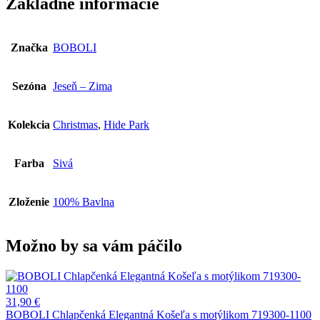
Základné informácie
Značka
BOBOLI
Sezóna
Jeseň – Zima
Kolekcia
Christmas
,
Hide Park
Farba
Sivá
Zloženie
100% Bavlna
Možno by sa vám páčilo
31,90
€
BOBOLI Chlapčenká Elegantná Košeľa s motýlikom 719300-1100