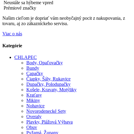
Neustále sa hýbeme vpred
Prémiové značky
Našim cieľom je dopriať vám neobyčajný pocit z nakupovania, z
tovaru, aj zo zákazníckeho servisu.
Viac o nás
Kategórie
CHLAPEC
Body, Opaľovačky
Bundy
Capačky
Čiapky, Šály, Rukavice
Dupačky, Polodupačky
Košele, Kravaty, Motýliky
Kraťasy
Mikiny
Nohavice
Novorodenecké Sety
Overaly
Plavky, Plážová Výbava
Obuv
Pyžamá, Župany