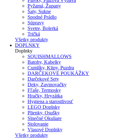
Plavky, Plážová Výbava
Pyžamá, Župany
Šaty, Sukne
Spodné Prádlo
Súpravy
Svetre, Bolerká
Tričká
Všetky produkty
DOPLNKY
Doplnky
SQUISHMALLOWS
Batohy, Kabelky
Cumlíky, Klipy, Puzdra
DARČEKOVÉ POUKÁŽKY
Darčekové Sety
Deky, Zavinovačky
Fľaše, Termosky
Hračky, Hryzátka
Hygiena a starostlivosť
LEGO Doplnky
Plienky, Osušky
Slnečné Okuliare
Stolovanie
Vlasové Doplnky
Všetky produkty