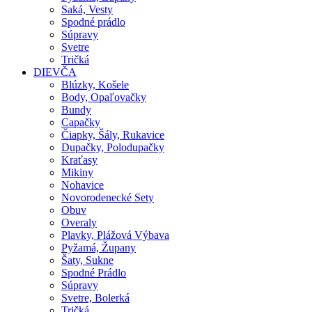
Saká, Vesty
Spodné prádlo
Súpravy
Svetre
Tričká
DIEVČA
Blúzky, Košele
Body, Opaľovačky
Bundy
Capačky
Čiapky, Šály, Rukavice
Dupačky, Polodupačky
Kraťasy
Mikiny
Nohavice
Novorodenecké Sety
Obuv
Overaly
Plavky, Plážová Výbava
Pyžamá, Župany
Šaty, Sukne
Spodné Prádlo
Súpravy
Svetre, Bolerká
Tričká