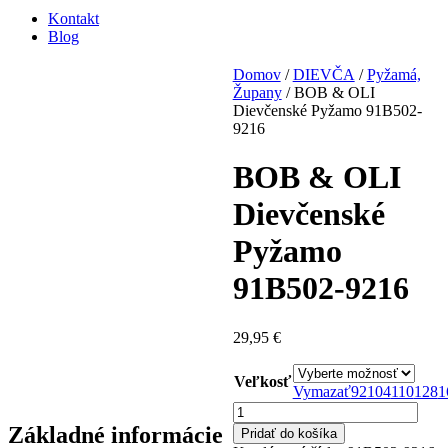
Kontakt
Blog
Domov
/
DIEVČA
/
Pyžamá,
Župany
/ BOB & OLI
Dievčenské Pyžamo 91B502-
9216
BOB & OLI
Dievčenské
Pyžamo
91B502-9216
29,95
€
Veľkosť
Vymazať
92
104
110
128
1
množstvo
BOB
Základné informácie
Pridať do košíka
&