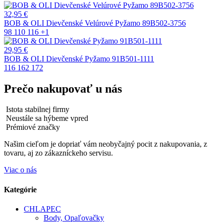
32,95
€
BOB & OLI Dievčenské Velúrové Pyžamo 89B502-3756
98
110
116
+1
29,95
€
BOB & OLI Dievčenské Pyžamo 91B501-1111
116
162
172
Prečo nakupovať u nás
Istota stabilnej firmy
Neustále sa hýbeme vpred
Prémiové značky
Našim cieľom je dopriať vám neobyčajný pocit z nakupovania, z
tovaru, aj zo zákazníckeho servisu.
Viac o nás
Kategórie
CHLAPEC
Body, Opaľovačky