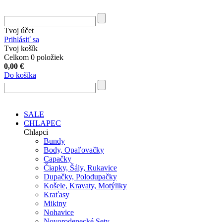
Tvoj účet
Prihlásiť sa
Tvoj košík
Celkom 0 položiek
0,00
€
Do košíka
SALE
CHLAPEC
Chlapci
Bundy
Body, Opaľovačky
Capačky
Čiapky, Šály, Rukavice
Dupačky, Polodupačky
Košele, Kravaty, Motýliky
Kraťasy
Mikiny
Nohavice
Novorodenecké Sety