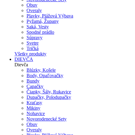
Obuv
Overaly
Plavky, Plážová Výbava
Pyžamá, Župany
Saká, Vesty
Spodné prádlo
Súpravy
Svetre
Tričká
Všetky produkty
DIEVČA
Dievča
Blúzky, Košele
Body, Opaľovačky
Bundy
Capačky
Čiapky, Šály, Rukavice
Dupačky, Polodupačky
Kraťasy
Mikiny
Nohavice
Novorodenecké Sety
Obuv
Overaly