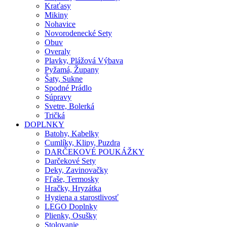
Kraťasy
Mikiny
Nohavice
Novorodenecké Sety
Obuv
Overaly
Plavky, Plážová Výbava
Pyžamá, Župany
Šaty, Sukne
Spodné Prádlo
Súpravy
Svetre, Bolerká
Tričká
DOPLNKY
Batohy, Kabelky
Cumlíky, Klipy, Puzdra
DARČEKOVÉ POUKÁŽKY
Darčekové Sety
Deky, Zavinovačky
Fľaše, Termosky
Hračky, Hryzátka
Hygiena a starostlivosť
LEGO Doplnky
Plienky, Osušky
Stolovanie