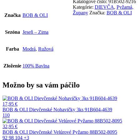
Katalógové číslo:
91B502-9216
OLI
Kategórie:
DIEVČA
,
Pyžamá,
Dievčenské
Župany
Značka:
BOB & OLI
Značka
BOB & OLI
Pyžamo
91B502-
9216
Sezóna
Jeseň – Zima
Farba
Modrá
,
Ružová
Zloženie
100% Bavlna
Možno by sa vám páčilo
17,95
€
BOB & OLI Dievčenské Nohavičky 3ks 91B604-4639
110
32,95
€
BOB & OLI Dievčenské Velúrové Pyžamo 88B502-8095
92
98
104
+3