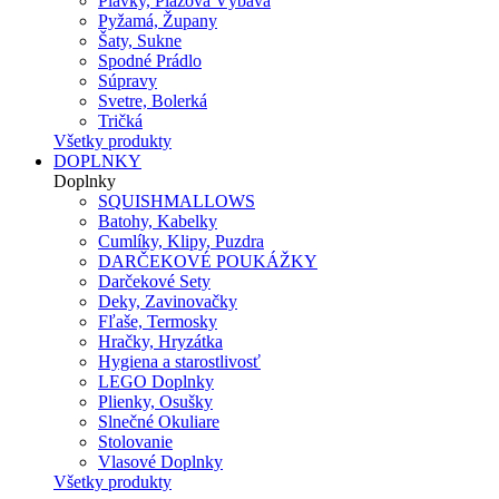
Plavky, Plážová Výbava
Pyžamá, Župany
Šaty, Sukne
Spodné Prádlo
Súpravy
Svetre, Bolerká
Tričká
Všetky produkty
DOPLNKY
Doplnky
SQUISHMALLOWS
Batohy, Kabelky
Cumlíky, Klipy, Puzdra
DARČEKOVÉ POUKÁŽKY
Darčekové Sety
Deky, Zavinovačky
Fľaše, Termosky
Hračky, Hryzátka
Hygiena a starostlivosť
LEGO Doplnky
Plienky, Osušky
Slnečné Okuliare
Stolovanie
Vlasové Doplnky
Všetky produkty