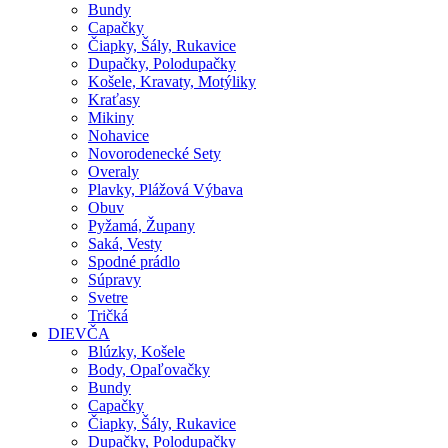
Bundy
Capačky
Čiapky, Šály, Rukavice
Dupačky, Polodupačky
Košele, Kravaty, Motýliky
Kraťasy
Mikiny
Nohavice
Novorodenecké Sety
Overaly
Plavky, Plážová Výbava
Obuv
Pyžamá, Župany
Saká, Vesty
Spodné prádlo
Súpravy
Svetre
Tričká
DIEVČA
Blúzky, Košele
Body, Opaľovačky
Bundy
Capačky
Čiapky, Šály, Rukavice
Dupačky, Polodupačky